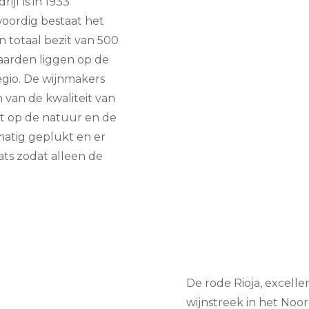
ijf is in 1933
oordig bestaat het
n totaal bezit van 500
aarden liggen op de
regio. De wijnmakers
 van de kwaliteit van
ft op de natuur en de
atig geplukt en er
ats zodat alleen de
De rode Rioja, excell
wijnstreek in het Noo