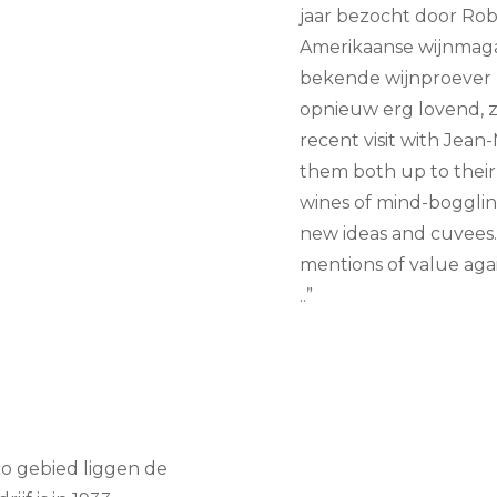
jaar bezocht door Rob
Amerikaanse wijnmaga
bekende wijnproever Da
opnieuw erg lovend, z
recent visit with Jean
them both up to their 
wines of mind-boggling
new ideas and cuvees.
mentions of value agai
..”
ico gebied liggen de