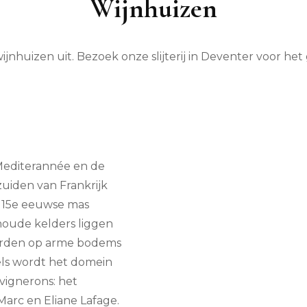
Wijnhuizen
ijnhuizen uit. Bezoek onze slijterij in Deventer voor het
editerannée en de
zuiden van Frankrijk
t 15e eeuwse mas
oude kelders liggen
aarden op arme bodems
dels wordt het domein
vignerons: het
arc en Eliane Lafage.