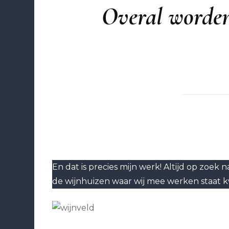
Overal worden
En dat is precies mijn werk! Altijd op zoek 
de wijnhuizen waar wij mee werken staat kw