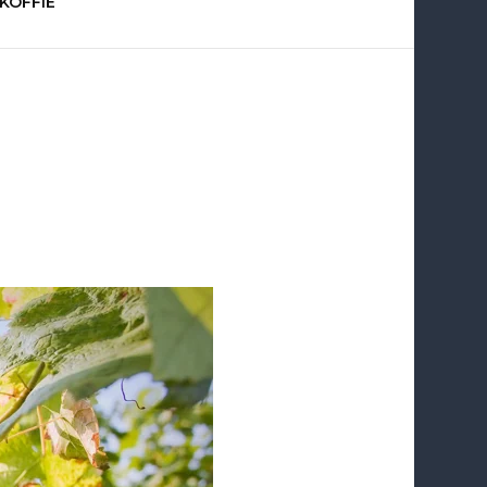
KOFFIE
peciaalz