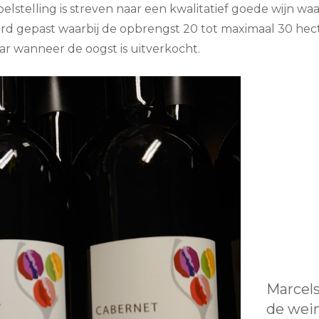
oelstelling is streven naar een kwalitatief goede wijn
d gepast waarbij de opbrengst 20 tot maximaal 30 hecto
aar wanneer de oogst is uitverkocht.
Marcels
de wei