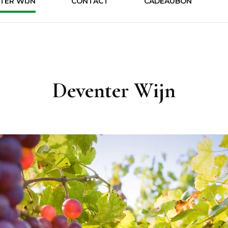
TER WIJN
CONTACT
CADEAUBON
Drankens
Deventer Wijn