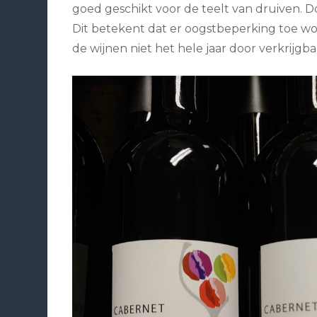
goed geschikt voor de teelt van druiven. D
Dit betekent dat er oogstbeperking toe wor
de wijnen niet het hele jaar door verkrijgb