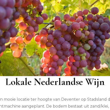
Lokale Nederlandse Wijn
en mooie locatie ter hoogte van Deventer op Stadsland de
tmachine aangeplant. De bodem bestaat uit zand/klei, 