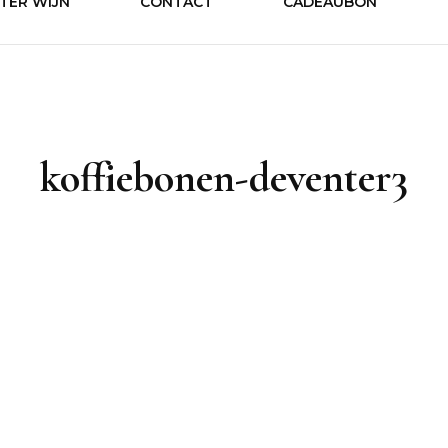
TER WIJN
CONTACT
CADEAUBON
Drankens
koffiebonen-deventer3