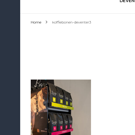
DEVEN
Home
koffiebonen-deventer3