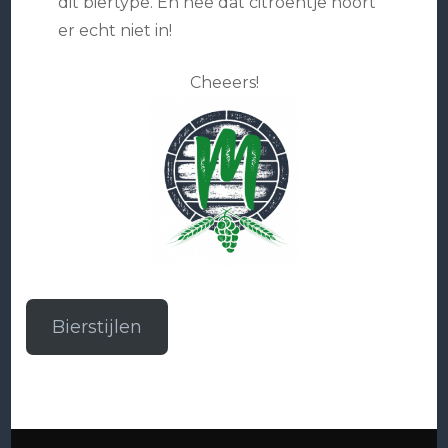
dit biertype. En nee dat citroentje hoort
er echt niet in!
Cheeers!
Bierstijlen