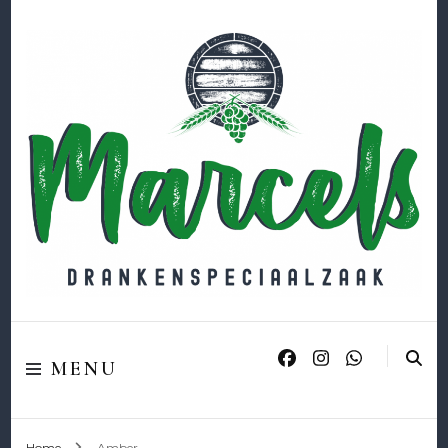
HOME
Marcels
MENU
Drankenspeciaalzaak
Home
Amber